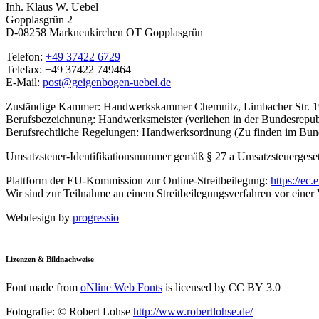
Inh. Klaus W. Uebel
Gopplasgrün 2
D-08258 Markneukirchen OT Gopplasgrün
Telefon:
+49 37422 6729
Telefax: +49 37422 749464
E-Mail:
post@geigenbogen-uebel.de
Zuständige Kammer: Handwerks­kammer Chemnitz, Limbacher Str. 1
Berufs­bezeichnung: Handwerks­meister (verliehen in der Bundes­repu
Berufs­rechtliche Regelungen: Hand­werks­ordnung (Zu finden im Bund
Umsatz­steuer-Identifikations­nummer gemäß § 27 a Umsatz­steuer­ge
Plattform der EU-Kommission zur Online-Streit­beilegung:
https://ec
Wir sind zur Teilnahme an einem Streit­beilegungs­verfahren vor einer V
Webdesign by
progressio
Lizenzen & Bildnachweise
Font made from
oNline Web Fonts
is licensed by CC BY 3.0
Fotografie: © Robert Lohse
http://www.robertlohse.de/