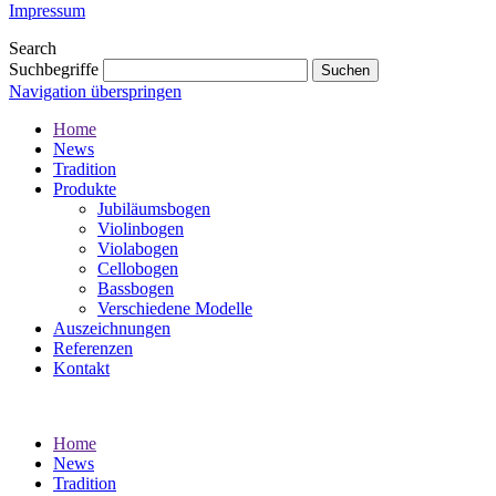
Impressum
Search
Suchbegriffe
Navigation überspringen
Home
News
Tradition
Produkte
Jubiläumsbogen
Violinbogen
Violabogen
Cellobogen
Bassbogen
Verschiedene Modelle
Auszeichnungen
Referenzen
Kontakt
Home
News
Tradition