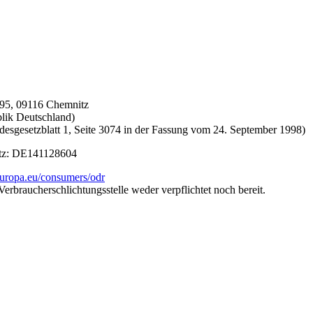
95, 09116 Chemnitz
blik Deutschland)
es­gesetz­blatt 1, Seite 3074 in der Fassung vom 24. September 1998)
setz: DE141128604
.europa.eu/consumers/odr
erbraucher­schlichtungs­stelle weder verpflichtet noch bereit.