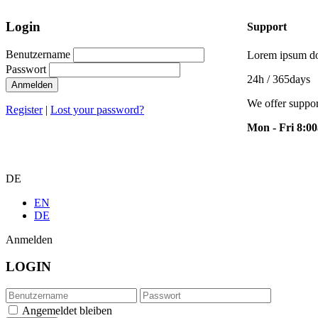
Login
Support
Benutzername
Lorem ipsum dol
Passwort
24h
/ 365days
Anmelden
We offer suppor
Register
|
Lost your password?
Mon - Fri 8:0
DE
EN
DE
Anmelden
LOGIN
Angemeldet bleiben